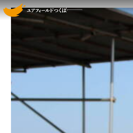
ユアフィールドつくばについて
メインコンテンツへスキップする
ニュース
社員や利用者の声
採用情報
お問い合わせ
会社案内
ごき
ブル
みの