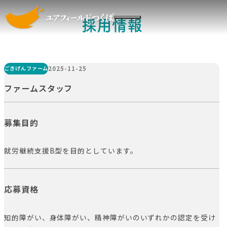
ユアフィールドつくばについて
メインコンテンツへスキップする
ニュース
採用情報
社員や利用者の声
採用情報
お問い合わせ
会社案内
ごきげんファーム
2025-11-25
ファームスタッフ
ごきげんファーム
ひだまりベース
募集目的
ブルーフロッグ
ハイク
就労継続支援B型を目的としています。
みのりガーデン
ユアプレイス
応募資格
協賛・寄付
知的障がい、身体障がい、精神障がいのいずれかの認定を受け