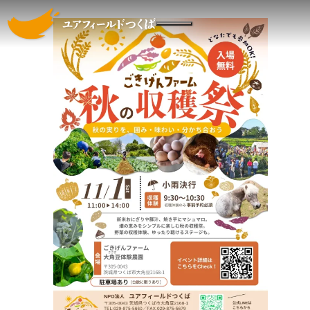
ユアフィールドつくばについて
メインコンテンツへスキップする
ニュース
社員や利用者の声
採用情報
お問い合わせ
会社案内
ごきげんファーム
ひだまりベース
ブルーフロッグ
ハイク
みのりガーデン
ユアプレイス
協賛・寄付