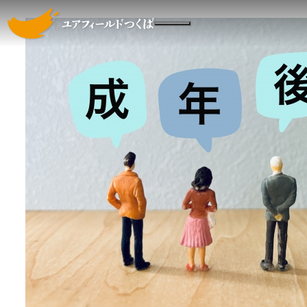
ユアフィールドつくばについて
メインコンテンツへスキップする
ニュース
社員や利用者の声
採用情報
お問い合わせ
会社案内
ごきげんファーム
ブルーフロッグ
みのりガーデン
協賛・寄付